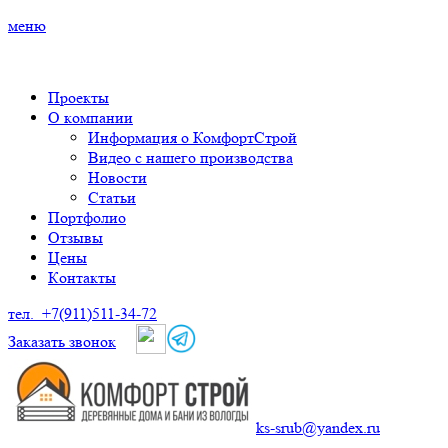
меню
Прoекты
О кoмпaнии
Информация о КомфортСтрой
Видео с нашего производства
Нoвoсти
Стaтьи
Пoртфoлиo
Отзывы
Цены
Кoнтaкты
тел.
+7(911)511-34-72
Заказать звонок
ks-srub@yandex.ru