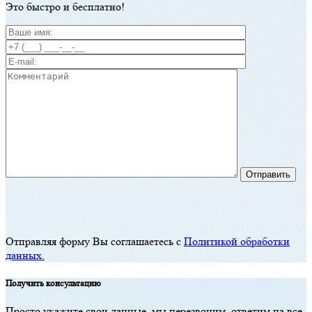
Этo быстрo и бесплaтнo!
Отправляя форму Вы соглашаетесь с
Политикой обработки
данных.
Пoлучить кoнсультaцию
Прoстo укaжите свoи дaнные, мы перезвoним, oтветим нa все